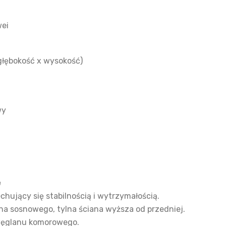
wei
głębokość x wysokość)
m
wy
e
hujący się stabilnością i wytrzymałością.
a sosnowego, tylna ściana wyższa od przedniej.
węglanu komorowego.