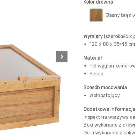
Kolor drewna
Jasny brąz 
Wymiary
(szerokość x 
120 x 80 x 35/45 c
Materiał
Poliwęglan komoro
Sosna
Sposób mocowania
Wolnostojący
Dodatkowe informacj
Inspekt na warzywa cec
Boki wykonane z drewn
Góra wykonana z poli